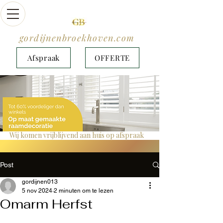
gordijnenbroekhoven.com
Afspraak
OFFERTE
Wij komen vrijblijvend aan huis op afspraak                   Montage is gratis !  
Post
gordijnen013
5 nov 2024
2 minuten om te lezen
Omarm Herfst