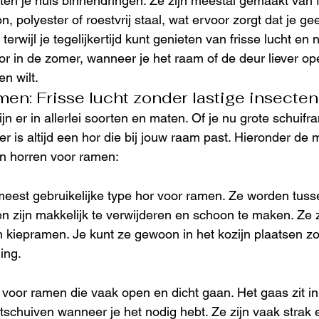
en je huis binnendringen. Ze zijn meestal gemaakt van fi
n, polyester of roestvrij staal, wat ervoor zorgt dat je ge
erwijl je tegelijkertijd kunt genieten van frisse lucht en nat
oor in de zomer, wanneer je het raam of de deur liever o
n wilt.
men: Frisse lucht zonder lastige insecten
n er in allerlei soorten en maten. Of je nu grote schuifr
er is altijd een hor die bij jouw raam past. Hieronder de 
n horren voor ramen:
 meest gebruikelijke type hor voor ramen. Ze worden tus
en zijn makkelijk te verwijderen en schoon te maken. Ze z
n kiepramen. Je kunt ze gewoon in het kozijn plaatsen z
ing.
 voor ramen die vaak open en dicht gaan. Het gaas zit in
itschuiven wanneer je het nodig hebt. Ze zijn vaak strak 