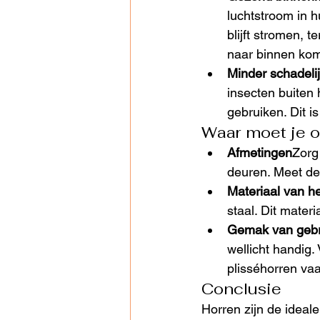
luchtstroom in h
blijft stromen, t
naar binnen ko
Minder schadeli
insecten buiten 
gebruiken. Dit i
Waar moet je o
Afmetingen
Zorg
deuren. Meet de
Materiaal van h
staal. Dit mater
Gemak van gebr
wellicht handig.
plisséhorren vaa
Conclusie
Horren zijn de ideale 