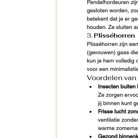
Pendelhordeuren zijn
gesloten worden, zoa
betekent dat je er g
houden. Ze sluiten a
3. 
Plisséhorren
Plisséhorren zijn een
(gevouwen) gaas die j
kun je hem volledig o
voor een minimalistis
Voordelen van 
Insecten buiten
Ze zorgen ervoo
jij binnen kunt 
Frisse lucht zo
ventilatie zonder
warme zomernach
Gezond binnenk