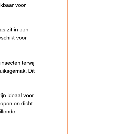
kbaar voor 
s zit in een 
eschikt voor 
nsecten terwijl 
ruiksgemak. Dit 
jn ideaal voor 
open en dicht 
illende 