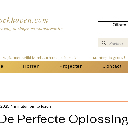
roekhoven.com
Offerte
rvaring in stoffen en raamdecoratie
   
ie
Horren
Projecten
Contact
 2025
4 minuten om te lezen
 De Perfecte Oplossin