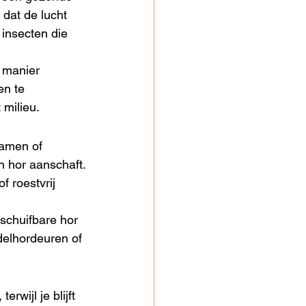
 dat de lucht 
 insecten die 
 manier 
en te 
 milieu.
ramen of 
n hor aanschaft.
f roestvrij 
schuifbare hor 
delhordeuren of 
rwijl je blijft 