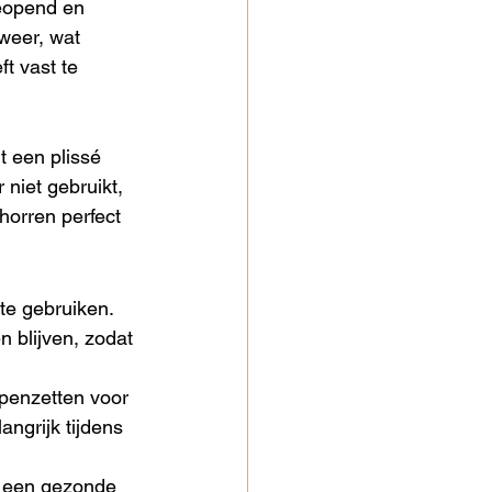
eopend en 
weer, wat 
t vast te 
t een plissé 
niet gebruikt, 
horren perfect 
 te gebruiken. 
 blijven, zodat 
penzetten voor 
angrijk tijdens 
e een gezonde 