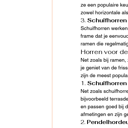
ze een populaire ke
zowel horizontale al
3. 
Schuifhorren
Schuifhorren werken 
frame dat je eenvoudi
ramen die regelmatig
Horren voor de
Net zoals bij ramen, 
je geniet van de fris
zijn de meest populai
1. 
Schuifhorren
Net zoals schuifhorre
bijvoorbeeld terrasd
en passen goed bij de
afmetingen en zijn g
2. 
Pendelhorde