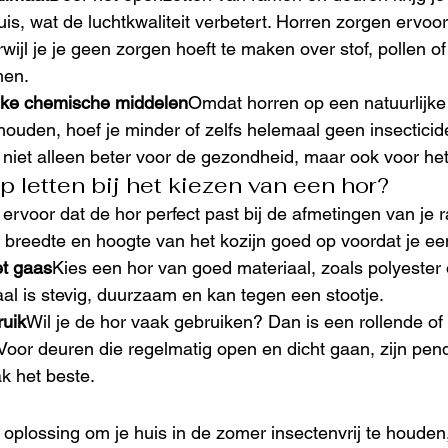
uis, wat de luchtkwaliteit verbetert. Horren zorgen ervoor
erwijl je je geen zorgen hoeft te maken over stof, pollen of
men.
jke chemische middelen
Omdat horren op een natuurlijke
houden, hoef je minder of zelfs helemaal geen insecticid
s niet alleen beter voor de gezondheid, maar ook voor het
p letten bij het kiezen van een hor?
 ervoor dat de hor perfect past bij de afmetingen van je 
 breedte en hoogte van het kozijn goed op voordat je ee
et gaas
Kies een hor van goed materiaal, zoals polyester o
iaal is stevig, duurzaam en kan tegen een stootje.
uik
Wil je de hor vaak gebruiken? Dan is een rollende of 
 Voor deuren die regelmatig open en dicht gaan, zijn pen
k het beste.
oplossing om je huis in de zomer insectenvrij te houden, te