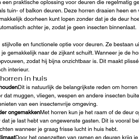
 een praktische oplossing voor deuren die regelmatig g
ls tuin- of balkon deuren. Deze horren draaien heen en 
emakkelijk doorheen kunt lopen zonder dat je de deur hoef
utomatisch achter je, zodat je geen insecten binnenlaat.
 stijlvolle en functionele optie voor deuren. Ze bestaan ui
e gemakkelijk naar de zijkant schuift. Wanneer je de hor 
pvouwen, zodat hij bijna onzichtbaar is. Dit maakt plissé
ch interieur.
horren in huis
 houden
Dit is natuurlijk de belangrijkste reden om horren
r dat muggen, vliegen, wespen en andere insecten buiten
genieten van een insectenvrije omgeving.
nder ongemakken
Met horren kun je het raam of de deur o
 dat je last hebt van ongewenste gasten. Dit is vooral bel
ten wanneer je graag frisse lucht in huis hebt.
limaat
Door het openzetten van ramen en deuren krijg j