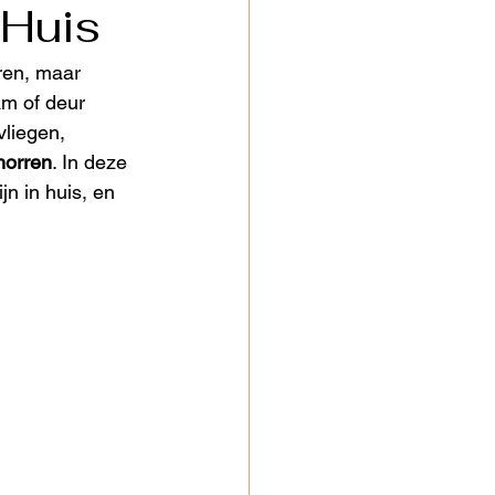
 Huis
ren, maar 
am of deur 
vliegen, 
horren
. In deze 
n in huis, en 