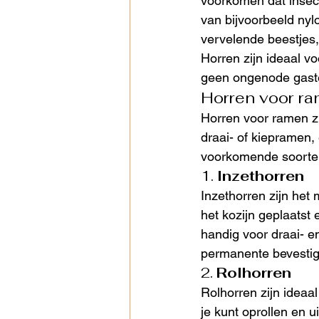
voorkomen dat insect
van bijvoorbeeld nylo
vervelende beestjes, t
Horren zijn ideaal v
geen ongenode gaste
Horren voor ra
Horren voor ramen zij
draai- of kiepramen, 
voorkomende soorte
1. 
Inzethorren
Inzethorren zijn het
het kozijn geplaatst 
handig voor draai- e
permanente bevestig
2. 
Rolhorren
Rolhorren zijn ideaal
je kunt oprollen en u