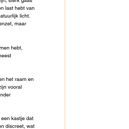
jn, sterk gaas 
en last hebt van 
uurlijk licht. 
penzet, maar 
amen hebt, 
meest 
sen het raam en 
ijn vooral 
onder 
 een kastje dat 
en discreet, wat 