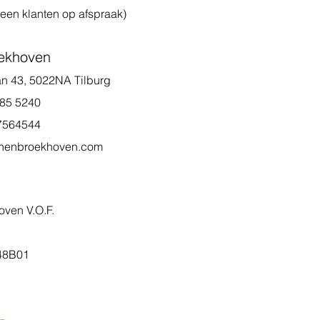
leen klanten op afspraak)
oekhoven
 43,
5022NA​ Tilburg
5 5240
564544
jnenbroekhoven.com
oven V.O.F.
48B01