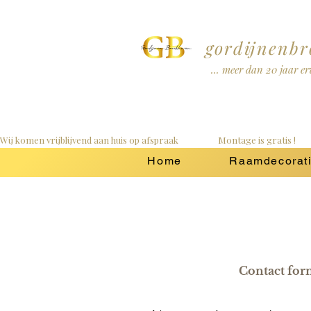
gordijnenb
... meer dan 20 jaar e
Wij komen vrijblijvend aan huis op afspraak                   Montage is gratis !        
Home
Raamdecorat
Contact for