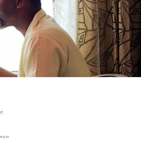
F.
n.co