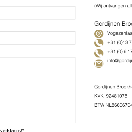
(Wij ontvangen al
Gordijnen Br
Vogezenlaan
+31 (0)13 78
+31 (0) 6 17
info@gordi
Gordijnen Broekh
KVK 92481078
BTW NL8660670
verklaring*