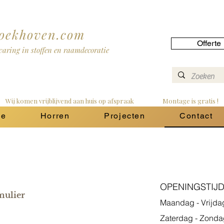
roekhoven.com
Offerte
rvaring in stoffen en raamdecoratie
   
ie
Horren
Projecten
Contact
OPENINGSTIJD
mulier
Maandag - Vrij
Zaterdag - Zon