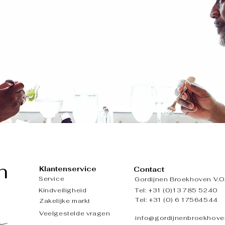
h
Klantenservice
Contact
Service
Gordijnen Broekhoven V.O.
Kindveiligheid
Tel: +31 (0)13 785 5240
Tel: +31 (0) 6 17564544
Zakelijke markt
Veelgestelde vragen
info@gordijnenbroekhove